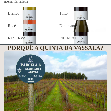
nossa garrafeira:
Branco
Tinto
Branco
Tinto
Rosé
Espumante
Rosé
Espumante
RESERVA
PREMIADOS
RESERVA
PREMIADOS
PORQUÊ A QUINTA DA VASSALA?