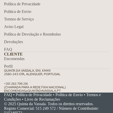
Política de Privacidade
Politica de Envio
Termos de Serviço
Aviso Legal
Política de Devolução e Reembolso
DO PRODUTO PARA A SUA MESA
Devoluções
Não precisa de vir à Quinta para ter a nossa garrafeira em casa.
FAQ
Faça a sua encomenda online e receba os nossos vinhos com
CLIENTE
toda a comodidade.
Encomendas
Ir para a Loja
Perfil
QUINTA DA VASSALA, EN1, KM49
2580-243 OTA, ALENQUER, PORTUGAL
+351 263 799 216
(CHAMADA PARA A REDE FIXA NACIONAL)
ENCOMENDAS@QUINTADAVASSALA.PT
FAQ
•
Política de Privacidade
•
Política de Envio
•
Termos e
Condições
•
Livro de Reclamações
© 2025 Quinta da Vassala. Todos os direitos reservados.
Registo Comercial: 515 249 572 / Número de Contribuinte:
515249572