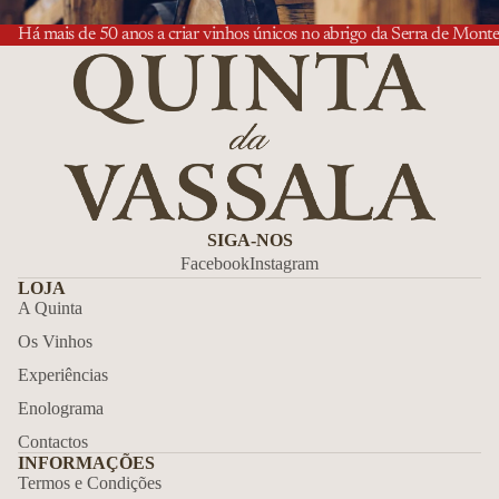
Há mais de 50 anos a criar vinhos únicos no abrigo da Serra de Monte
SIGA-NOS
Facebook
Instagram
LOJA
A Quinta
Os Vinhos
Experiências
Enolograma
Contactos
INFORMAÇÕES
Termos e Condições