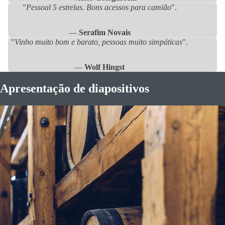
"
Pessoal 5 estrelas. Bons acessos para camião
".
—
Serafim Novais
"
Vinho muito bom e barato, pessoas muito simpáticas
".
—
Wolf Hingst
Apresentação de diapositivos